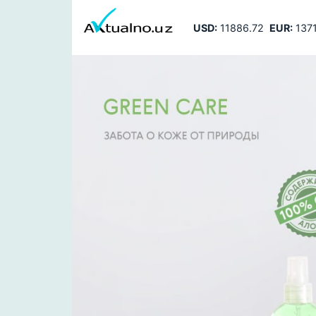
USD:
11886.72
EUR:
1371