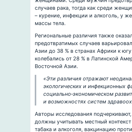
женщинами. Среди мужчин предотвр
случаев рака, тогда как среди женщ
– курение, инфекции и алкоголь, у ж
массы тела.
Региональные различия также оказа
предотвратимых случаев варьировал
Азии до 38 % в странах Африки к юг
колебались от 28 % в Латинской Аме
Восточной Азии.
«Эти различия отражают неодина
экологических и инфекционных фа
социально‑экономическом развит
и возможностях систем здравоохр
Авторы исследования подчеркивают,
должны учитывать местный контекст
табака и алкоголя, вакцинацию проти