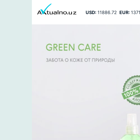
USD:
11886.72
EUR:
1371