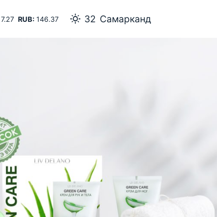
32
Самарканд
7.27
RUB:
146.37