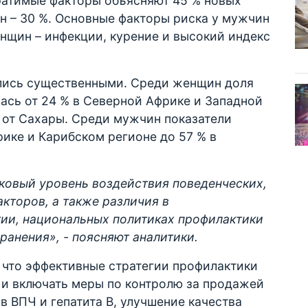
атимые факторы объясняют 45 % новых
ин – 30 %. Основные факторы риска у мужчин
енщин – инфекции, курение и высокий индекс
лись существенными. Среди женщин доля
ась от 24 % в Северной Африке и Западной
у от Сахары. Среди мужчин показатели
рике и Карибском регионе до 57 % в
ковый уровень воздействия поведенческих,
кторов, а также различия в
ии, национальных политиках профилактики
анения», - поясняют аналитики.
 что эффективные стратегии профилактики
 и включать меры по контролю за продажей
в ВПЧ и гепатита B, улучшение качества