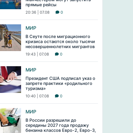
прямые рейсы
20:36 | 07.08
0
МИР
В Сеуте после миграционного
кризиса остаются около тысячи
несовершеннолетних мигрантов
19:43 | 07.08
0
МИР
Президент США подписал указ о
запрете практики «родильного
туризма»
10:40 | 07.08
0
МИР
В России разрешили до
середины 2027 года продажу
бензина классов Евро-2, Евро-3,