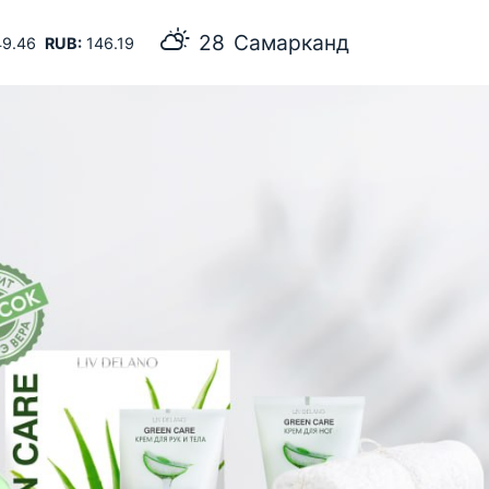
28
Самарканд
9.46
RUB:
146.19