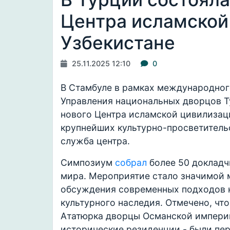
Центра исламской
Узбекистане
25.11.2025 12:10
0
В Стамбуле в рамках международног
Управления национальных дворцов Т
нового Центра исламской цивилизаци
крупнейших культурно-просветитель
служба центра.
Симпозиум
собрал
более 50 докладч
мира. Мероприятие стало значимой
обсуждения современных подходов к
культурного наследия. Отмечено, чт
Ататюрка дворцы Османской империи
исторические резиденции - были пер