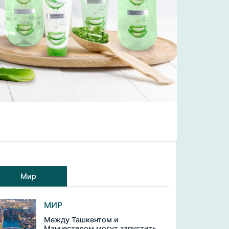
Мир
МИР
Между Ташкентом и
Манчестером могут запустить