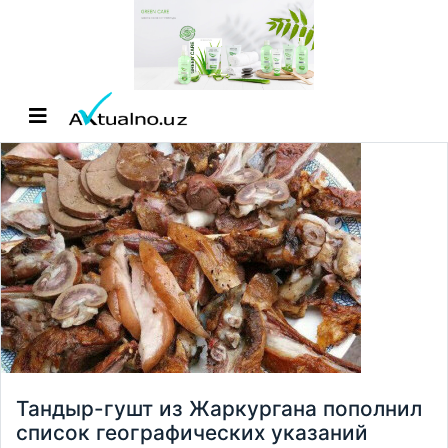
Тандыр-гушт из Жаркургана пополнил
список географических указаний