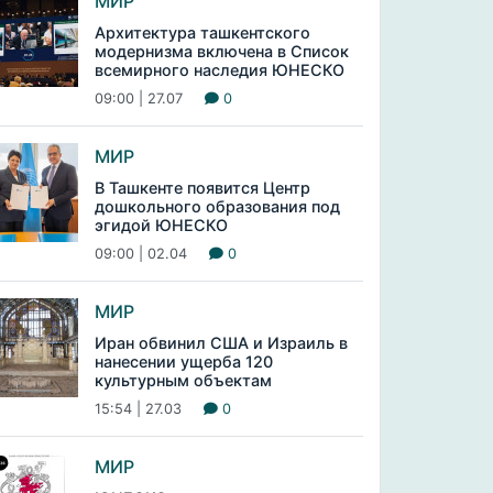
МИР
Архитектура ташкентского
модернизма включена в Список
всемирного наследия ЮНЕСКО
09:00 | 27.07
0
МИР
В Ташкенте появится Центр
дошкольного образования под
эгидой ЮНЕСКО
09:00 | 02.04
0
МИР
Иран обвинил США и Израиль в
нанесении ущерба 120
культурным объектам
15:54 | 27.03
0
МИР