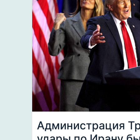
Администрация Тр
удары по Ирану б