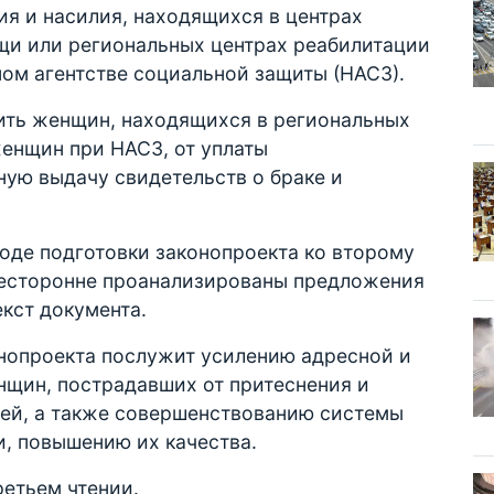
я и насилия, находящихся в центрах
и или региональных центрах реабилитации
ом агентстве социальной защиты (НАСЗ).
ить женщин, находящихся в региональных
женщин при НАСЗ, от уплаты
ную выдачу свидетельств о браке и
ходе подготовки законопроекта ко второму
сесторонне проанализированы предложения
екст документа.
онопроекта послужит усилению адресной и
щин, пострадавших от притеснения и
тей, а также совершенствованию системы
и, повышению их качества.
ретьем чтении.