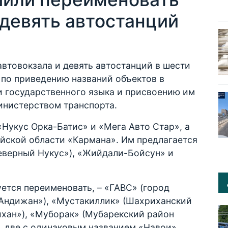
 девять автостанций
автовокзала и девять автостанций в шести
 по приведению названий объектов в
и государственного языка и присвоению им
нистерством транспорта.
«Нукус Орка-Батис» и «Мега Авто Стар», а
йской области «Кармана». Им предлагается
еверный Нукус»), «Жийдали-Бойсун» и
ется переименовать, – «ГАВС» (город
«Андижан»), «Мустакиллик» (Шахриханский
хан»), «Муборак» (Мубарекский район
, две с одинаковым названием «Навои»