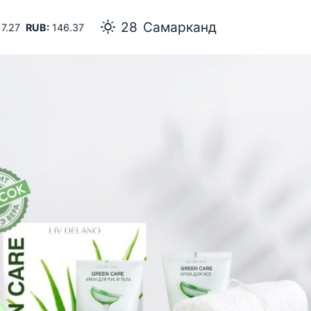
28
Самарканд
7.27
RUB:
146.37