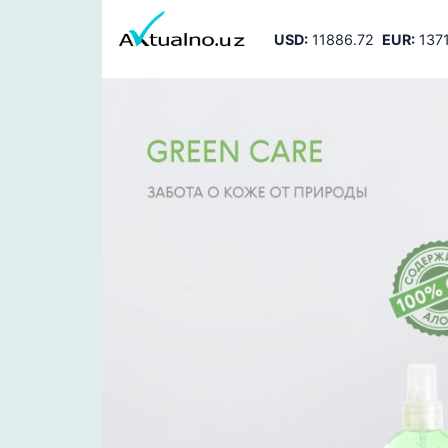
USD:
11886.72
EUR:
1371