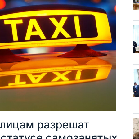
злицам разрешат
в статусе самозанятых