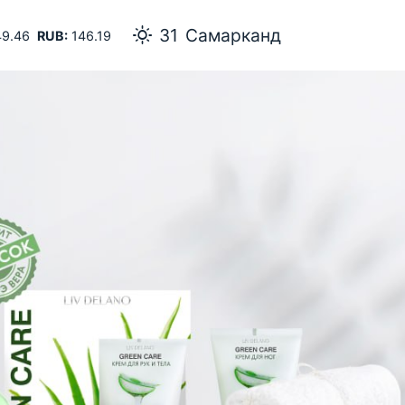
31
Самарканд
9.46
RUB:
146.19