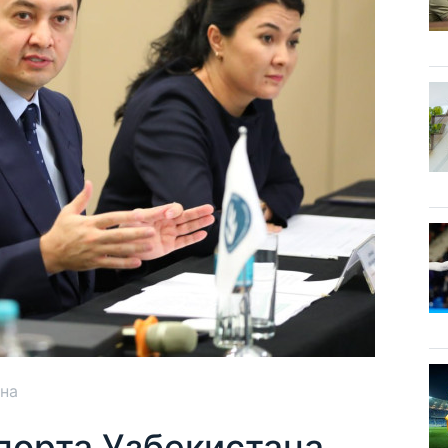
ана
порта Узбекистана