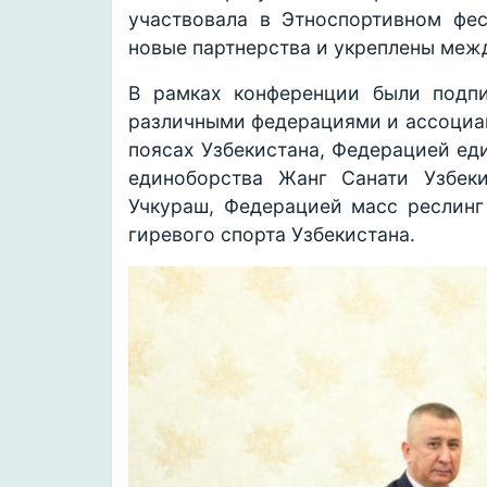
участвовала в Этноспортивном фес
новые партнерства и укреплены меж
В рамках конференции были подп
различными федерациями и ассоциац
поясах Узбекистана, Федерацией ед
единоборства Жанг Санати Узбек
Учкураш, Федерацией масс реслинг
гиревого спорта Узбекистана.