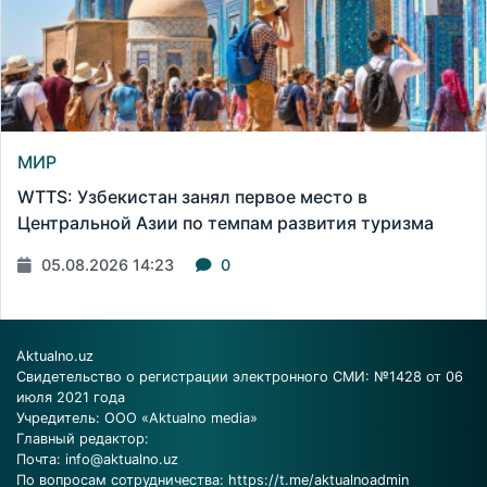
МИР
WTTS: Узбекистан занял первое место в
Центральной Азии по темпам развития туризма
05.08.2026 14:23
0
Aktualno.uz
Свидетельство о регистрации электронного СМИ: №1428 от 06
июля 2021 года
Учредитель: ООО «Aktualno media»
Главный редактор:
Почта:
info@aktualno.uz
По вопросам сотрудничества:
https://t.me/aktualnoadmin