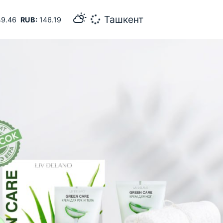
36
Самарканд
9.46
RUB:
146.19