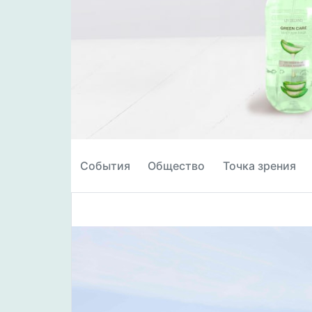
События
Общество
Точка зрения