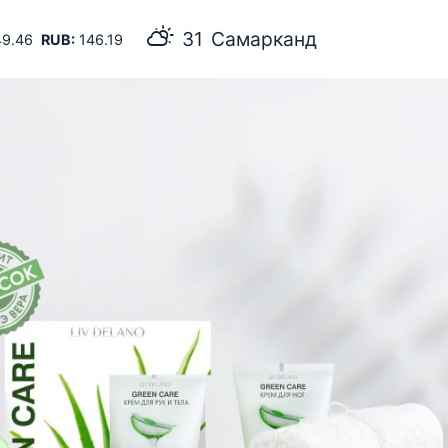
31
Самарканд
9.46
RUB:
146.19