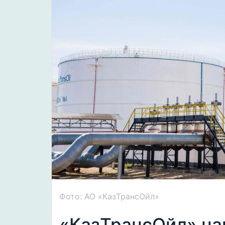
Фото: АО «КазТрансОйл»
«КазТрансОйл» на