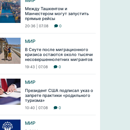
МИР
Между Ташкентом и
Манчестером могут запустить
прямые рейсы
20:36 | 07.08
0
МИР
В Сеуте после миграционного
кризиса остаются около тысячи
несовершеннолетних мигрантов
19:43 | 07.08
0
МИР
Президент США подписал указ о
запрете практики «родильного
туризма»
10:40 | 07.08
0
МИР