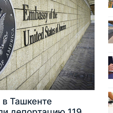
 в Ташкенте
и депортацию 119