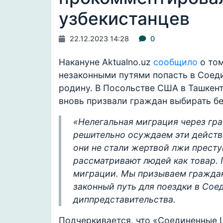
узбекистанцев
22.12.2023 14:28
0
Накануне Aktualno.uz
сообщило
о том
незаконными путями попасть в Соед
родину. В Посольстве США в Ташкен
вновь призвали граждан выбирать б
«Нелегальная миграция через гр
решительно осуждаем эти действ
они не стали жертвой лжи престу
рассматривают людей как товар.
миграции. Мы призываем граждан
законный путь для поездки в Сое
диппредставительства.
Подчеркивается, что «Соединенные 