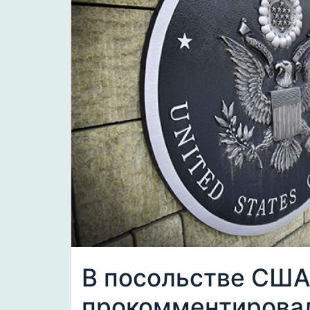
В посольстве США
прокомментировал