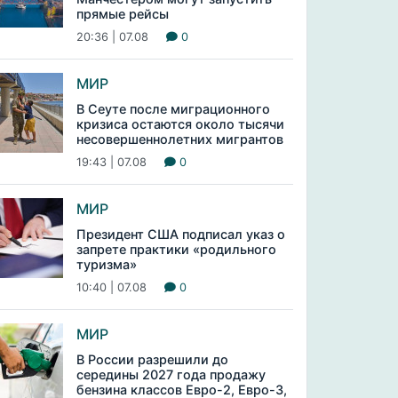
прямые рейсы
20:36 | 07.08
0
МИР
В Сеуте после миграционного
кризиса остаются около тысячи
несовершеннолетних мигрантов
19:43 | 07.08
0
МИР
Президент США подписал указ о
запрете практики «родильного
туризма»
10:40 | 07.08
0
МИР
В России разрешили до
середины 2027 года продажу
бензина классов Евро-2, Евро-3,