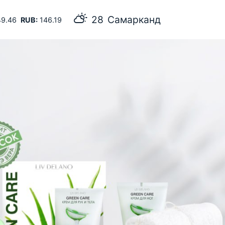
28
Самарканд
9.46
RUB:
146.19