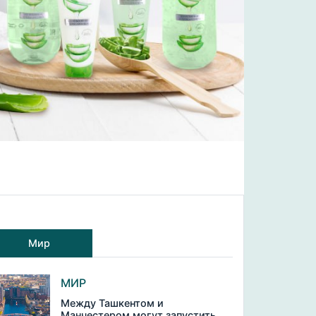
Мир
МИР
Между Ташкентом и
Манчестером могут запустить