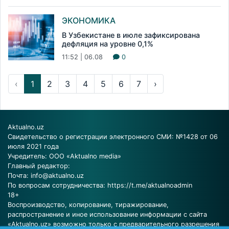
ЭКОНОМИКА
В Узбекистане в июле зафиксирована
дефляция на уровне 0,1%
11:52 | 06.08
0
‹
1
2
3
4
5
6
7
›
Aktualno.uz
Свидетельство о регистрации электронного СМИ: №1428 от 06
июля 2021 года
Учредитель: ООО «Aktualno media»
Главный редактор:
Почта:
info@aktualno.uz
По вопросам сотрудничества:
https://t.me/aktualnoadmin
18+
Воспроизводство, копирование, тиражирование,
распространение и иное использование информации с сайта
«Aktualno.uz» возможно только с предварительного разрешения