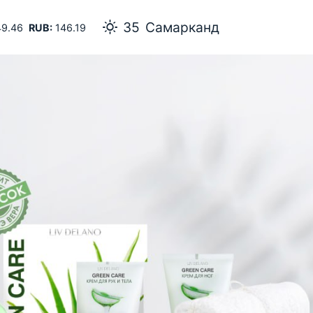
35
Самарканд
9.46
RUB:
146.19