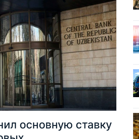
нил основную ставку
овых