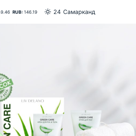
24
Самарканд
9.46
RUB:
146.19