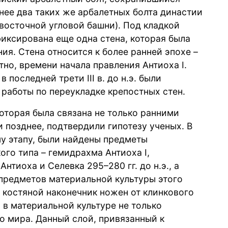
нее два таких же арбалетных болта династии
восточной угловой башни). Под кладкой
иксирована еще одна стена, которая была
ия. Стена относится к более ранней эпохе –
но, времени начала правления Антиоха I.
 последней трети III в. до н.э. были
работы по переукладке крепостных стен.
оторая была связана не только ранними
и позднее, подтвердили гипотезу ученых. В
у этапу, были найдены предметы
го типа – гемидрахма Антиоха I,
нтиоха и Селевка 295–280 гг. до н.э., а
предметов материальной культуры этого
 костяной наконечник ножен от клинкового
в материальной культуре не только
го мира. Данный слой, привязанный к