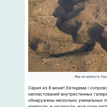
Вид на крепость Узу
Серия из 8 монет Евтидема I сопров
напластований внутристенных галере
обнаружены несколько уникальных п
крепости, в частности, еще один ки