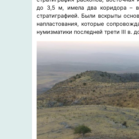
до 3,5 м, имела два коридора – 
стратиграфией. Были вскрыты основ
напластования, которые сопровожд
нумизматики последней трети III в. до