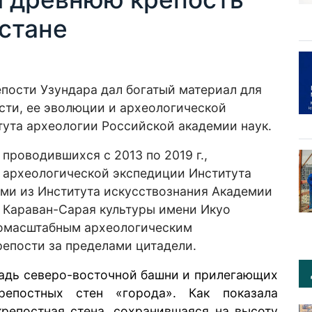
стане
епости Узундара дал богатый материал для
сти, ее эволюции и археологической
тута археологии Российской академии наук.
проводившихся с 2013 по 2019 г.,
 археологической экспедиции Института
ами из Института искусствознания Академии
 Караван-Сарая культуры имени Икуо
номасштабным археологическим
епости за пределами цитадели.
адь северо-восточной башни и прилегающих
епостных стен «города». Как показала
крепостная стена, сохранившаяся на высоту