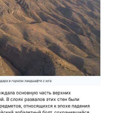
ндара в горном ландшафте с юга
ождала основную часть верхних
й. В слоях развалов этих стен были
редметов, относящихся к эпохе падения
тайский арбалетный болт, сохранившийся