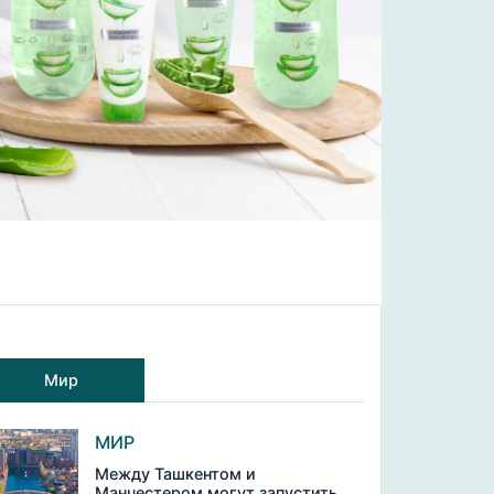
Мир
МИР
Между Ташкентом и
Манчестером могут запустить