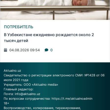
ПОТРЕБИТЕЛЬ
В Узбекистане ежедневно рождается около 2
тысяч детей
04.08.2026 09:54
0
Aktualno.uz
Свидетельство о регистрации электронного СМИ: №1428 от 06
июля 2021 года
Учредитель: ООО «Aktualno media»
Главный редактор:
Почта:
info@aktualno.uz
По вопросам сотрудничества:
https://t.me/aktualnoadmin
18+
Воспроизводство, копирование, тиражирование,