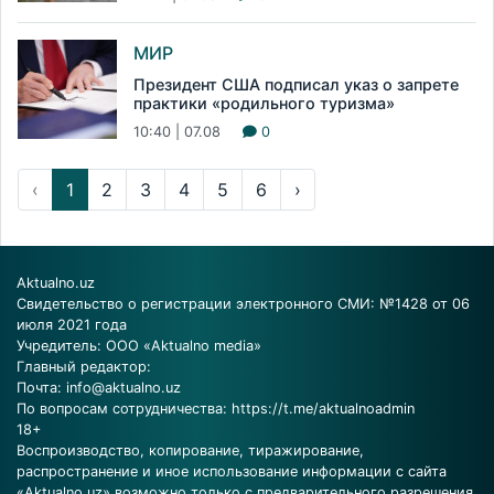
МИР
Президент США подписал указ о запрете
практики «родильного туризма»
10:40 | 07.08
0
‹
1
2
3
4
5
6
›
Aktualno.uz
Свидетельство о регистрации электронного СМИ: №1428 от 06
июля 2021 года
Учредитель: ООО «Aktualno media»
Главный редактор:
Почта:
info@aktualno.uz
По вопросам сотрудничества:
https://t.me/aktualnoadmin
18+
Воспроизводство, копирование, тиражирование,
распространение и иное использование информации с сайта
«Aktualno.uz» возможно только с предварительного разрешения