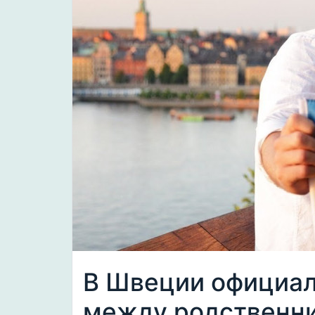
В Швеции официал
между родственн