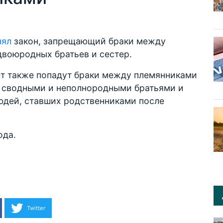
нял
закон, запрещающий браки между
двоюродных братьев и сестер.
ет также попадут браки между племянниками
у сводными и неполнородными братьями и
юдей, ставших родственниками после
ода.
Twitter