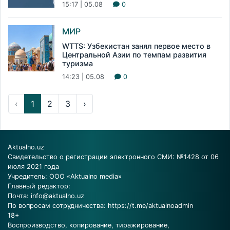
15:17 | 05.08
0
МИР
WTTS: Узбекистан занял первое место в
Центральной Азии по темпам развития
туризма
14:23 | 05.08
0
‹
1
2
3
›
Aktualno.uz
Свидетельство о регистрации электронного СМИ: №1428 от 06
июля 2021 года
Учредитель: ООО «Aktualno media»
Главный редактор:
Почта:
info@aktualno.uz
По вопросам сотрудничества:
https://t.me/aktualnoadmin
18+
Воспроизводство, копирование, тиражирование,