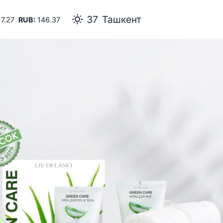
Ташкент
7.27
RUB:
146.37