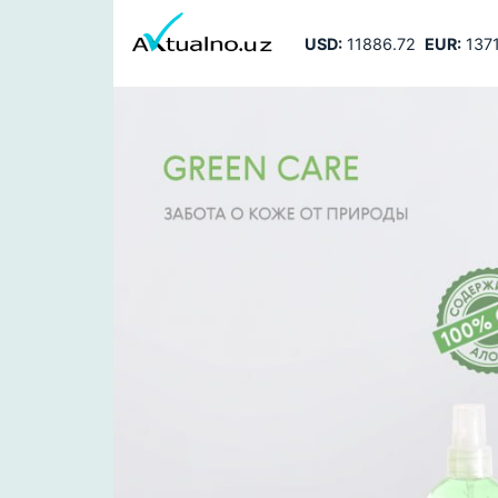
USD:
11886.72
EUR:
1371