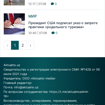
12:17 | 07.08
0
МИР
Президент США подписал указ о запрете
практики «родильного туризма»
10:40 | 07.08
0
‹
1
2
›
Aktualno.uz
Свидетельство о регистрации электронного СМИ: №1428 от 06
июля 2021 года
Учредитель: ООО «Aktualno media»
Главный редактор:
Почта:
info@aktualno.uz
По вопросам сотрудничества:
https://t.me/aktualnoadmin
18+
Воспроизводство, копирование, тиражирование,