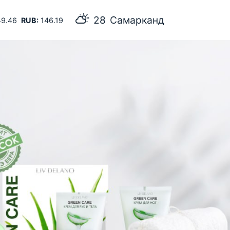
28
Самарканд
9.46
RUB:
146.19