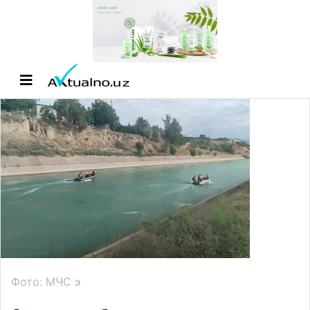
Фото: МЧС э