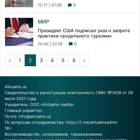
12:17 | 07.08
0
МИР
Президент США подписал указ о запрете
практики «родильного туризма»
10:40 | 07.08
0
‹
1
2
3
4
5
6
›
Aktualno.uz
Свидетельство о регистрации электронного СМИ: №1428 от 06
июля 2021 года
Учредитель: ООО «Aktualno media»
Главный редактор:
Почта:
info@aktualno.uz
По вопросам сотрудничества:
https://t.me/aktualnoadmin
18+
Воспроизводство, копирование, тиражирование,