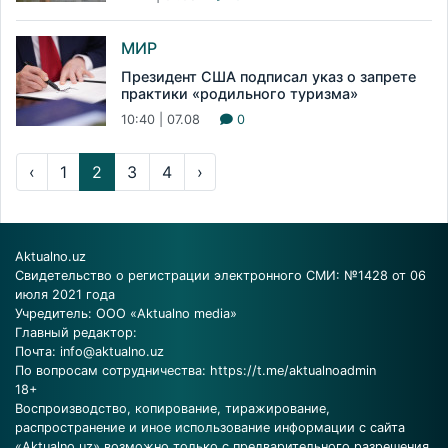
МИР
Президент США подписал указ о запрете
практики «родильного туризма»
10:40 | 07.08
0
‹
1
2
3
4
›
Aktualno.uz
Свидетельство о регистрации электронного СМИ: №1428 от 06
июля 2021 года
Учредитель: ООО «Aktualno media»
Главный редактор:
Почта:
info@aktualno.uz
По вопросам сотрудничества:
https://t.me/aktualnoadmin
18+
Воспроизводство, копирование, тиражирование,
распространение и иное использование информации с сайта
«Aktualno.uz» возможно только с предварительного разрешения