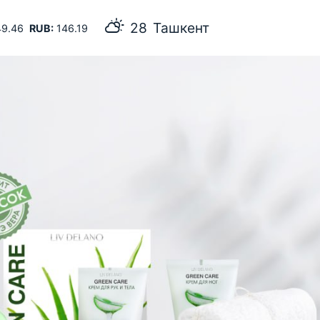
26
Самарканд
9.46
RUB:
146.19