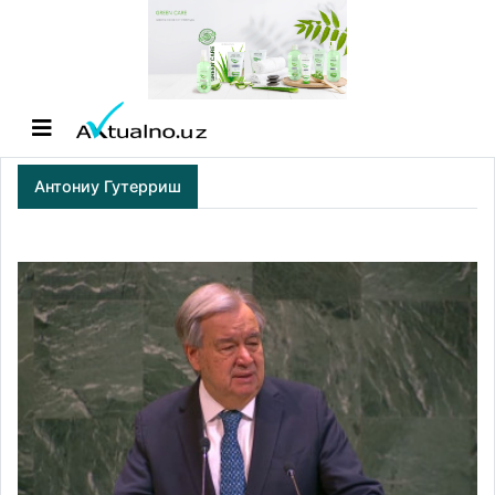
Антониу Гутерриш