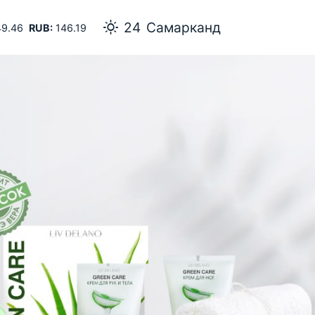
24
Самарканд
9.46
RUB:
146.19