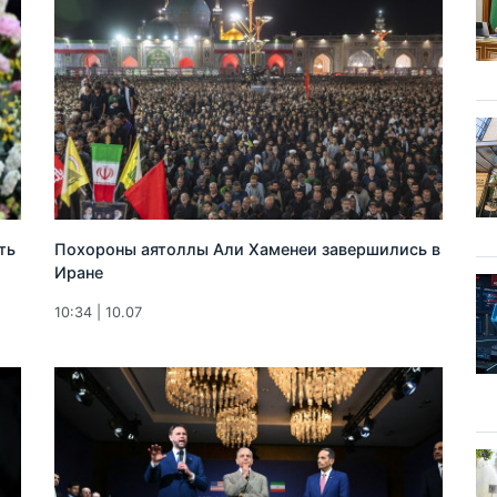
ть
Похороны аятоллы Али Хаменеи завершились в
Иране
10:34 | 10.07