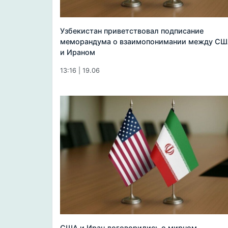
Узбекистан приветствовал подписание
меморандума о взаимопонимании между С
и Ираном
13:16 | 19.06
США и Иран договорились о мирном