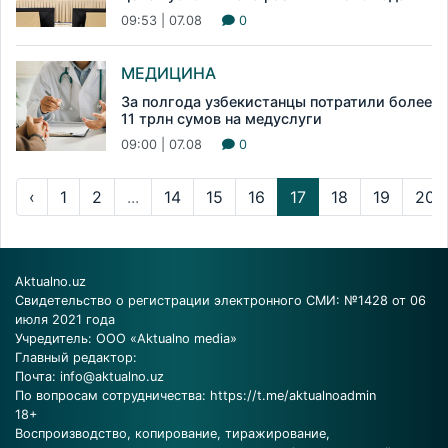
09:53 | 07.08
0
МЕДИЦИНА
За полгода узбекистанцы потратили более
11 трлн сумов на медуслуги
09:00 | 07.08
0
‹
1
2
...
14
15
16
17
18
19
20
Aktualno.uz
Свидетельство о регистрации электронного СМИ: №1428 от 06
июля 2021 года
Учредитель: ООО «Aktualno media»
Главный редактор:
Почта:
info@aktualno.uz
По вопросам сотрудничества:
https://t.me/aktualnoadmin
18+
Воспроизводство, копирование, тиражирование,