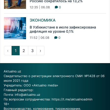
Россию сократилось на 13,2%
12:35 | 06.08
0
ЭКОНОМИКА
В Узбекистане в июле зафиксирована
дефляция на уровне 0,1%
11:52 | 06.08
0
‹
1
2
3
›
Aktualno.uz
Свидетельство о регистрации электронного СМИ: №1428 от 06
июля 2021 года
Учредитель: ООО «Aktualno media»
Главный редактор:
Почта:
info@aktualno.uz
По вопросам сотрудничества:
https://t.me/aktualnoadmin
18+
Воспроизводство, копирование, тиражирование,