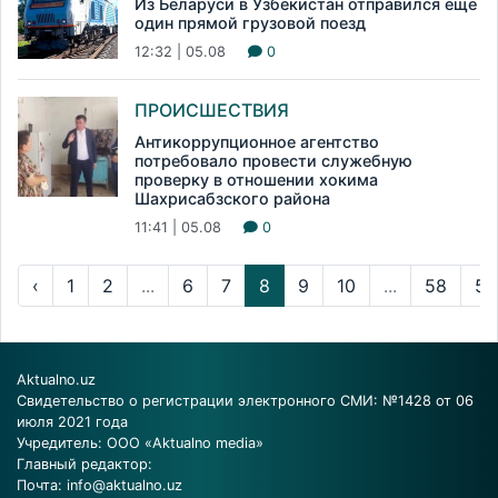
Из Беларуси в Узбекистан отправился еще
один прямой грузовой поезд
12:32 | 05.08
0
ПРОИСШЕСТВИЯ
Антикоррупционное агентство
потребовало провести служебную
проверку в отношении хокима
Шахрисабзского района
11:41 | 05.08
0
‹
1
2
...
6
7
8
9
10
...
58
59
Aktualno.uz
Свидетельство о регистрации электронного СМИ: №1428 от 06
июля 2021 года
Учредитель: ООО «Aktualno media»
Главный редактор:
Почта:
info@aktualno.uz