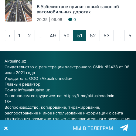
В Узбекистане принят новый закон об
автомобильных дорогах
20:35 | 06.08
0
‹
1
2
...
49
50
51
52
53
...
58
Aktualno.uz
Свидетельство о регистрации электронного СМИ: №1428 от 06
июля 2021 года
Учредитель: ООО «Aktualno media»
Главный редактор:
Почта:
info@aktualno.uz
По вопросам сотрудничества:
https://t.me/aktualnoadmin
18+
Воспроизводство, копирование, тиражирование,
распространение и иное использование информации с сайта
«Aktualno.uz» возможно только с предварительного разрешения
редакции.
МЫ В ТЕЛЕГРАМ