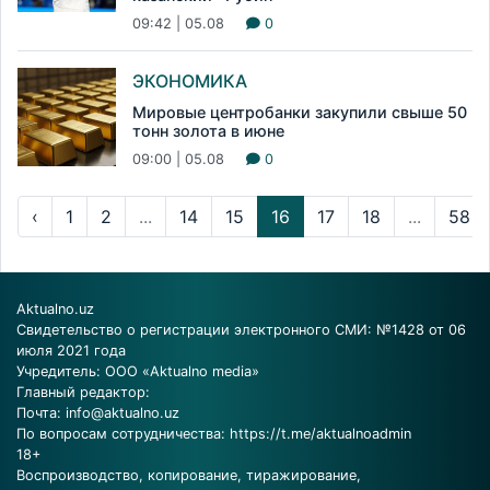
09:42 | 05.08
0
ЭКОНОМИКА
Мировые центробанки закупили свыше 50
тонн золота в июне
09:00 | 05.08
0
‹
1
2
...
14
15
16
17
18
...
58
Aktualno.uz
Свидетельство о регистрации электронного СМИ: №1428 от 06
июля 2021 года
Учредитель: ООО «Aktualno media»
Главный редактор:
Почта:
info@aktualno.uz
По вопросам сотрудничества:
https://t.me/aktualnoadmin
18+
Воспроизводство, копирование, тиражирование,