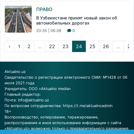
ПРАВО
В Узбекистане принят новый закон об
автомобильных дорогах
20:35 | 06.08
0
‹
1
2
...
22
23
24
25
26
...
23
Aktualno.uz
Свидетельство о регистрации электронного СМИ: №1428 от 06
июля 2021 года
Учредитель: ООО «Aktualno media»
Главный редактор:
Почта:
info@aktualno.uz
По вопросам сотрудничества:
https://t.me/aktualnoadmin
18+
Воспроизводство, копирование, тиражирование,
распространение и иное использование информации с сайта
«Aktualno.uz» возможно только с предварительного разрешения