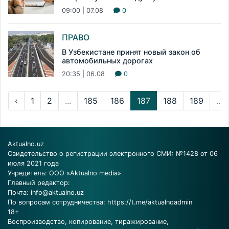
09:00 | 07.08
0
ПРАВО
В Узбекистане принят новый закон об
автомобильных дорогах
20:35 | 06.08
0
‹
1
2
...
185
186
187
188
189
...
Aktualno.uz
Свидетельство о регистрации электронного СМИ: №1428 от 06
июля 2021 года
Учредитель: ООО «Aktualno media»
Главный редактор:
Почта:
info@aktualno.uz
По вопросам сотрудничества:
https://t.me/aktualnoadmin
18+
Воспроизводство, копирование, тиражирование,