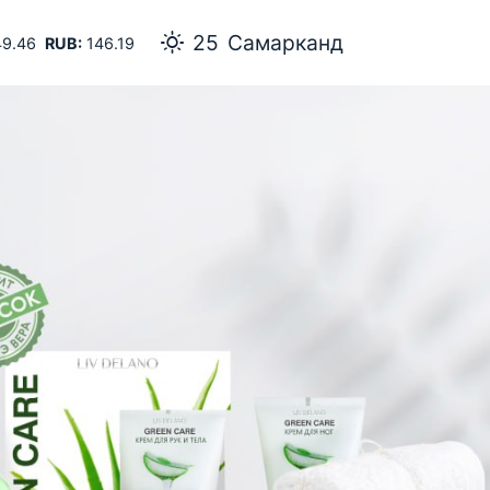
25
Самарканд
9.46
RUB:
146.19