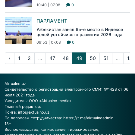
10:40 | 07.08
0
ПАРЛАМЕНТ
Узбекистан занял 65-е место в Индексе
целей устойчивого развития 2026 года
09:53 | 07.08
0
‹
1
2
...
47
48
49
50
51
...
137
Aktualno.uz
Свидетельство о регистрации электронного СМИ: №1428 от 06
июля 2021 года
Учредитель: ООО «Aktualno media»
Главный редактор:
Почта:
info@aktualno.uz
По вопросам сотрудничества:
https://t.me/aktualnoadmin
18+
Воспроизводство, копирование, тиражирование,