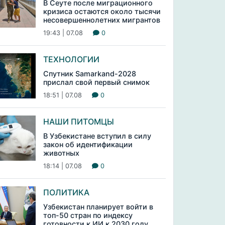
В Сеуте после миграционного
кризиса остаются около тысячи
несовершеннолетних мигрантов
19:43 | 07.08
0
ТЕХНОЛОГИИ
Спутник Samarkand-2028
прислал свой первый снимок
18:51 | 07.08
0
НАШИ ПИТОМЦЫ
В Узбекистане вступил в силу
закон об идентификации
животных
18:14 | 07.08
0
ПОЛИТИКА
Узбекистан планирует войти в
топ-50 стран по индексу
готовности к ИИ к 2030 году