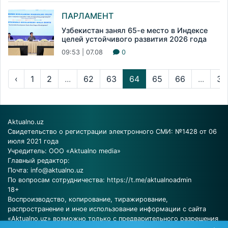
ПАРЛАМЕНТ
Узбекистан занял 65-е место в Индексе
целей устойчивого развития 2026 года
09:53 | 07.08
0
‹
1
2
...
62
63
64
65
66
...
31
Aktualno.uz
Свидетельство о регистрации электронного СМИ: №1428 от 06
июля 2021 года
Учредитель: ООО «Aktualno media»
Главный редактор:
Почта:
info@aktualno.uz
По вопросам сотрудничества:
https://t.me/aktualnoadmin
18+
Воспроизводство, копирование, тиражирование,
распространение и иное использование информации с сайта
«Aktualno.uz» возможно только с предварительного разрешения