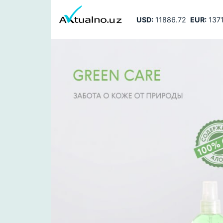
USD:
11886.72
EUR:
1371