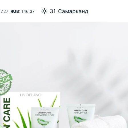
31
Самарканд
7.27
RUB:
146.37