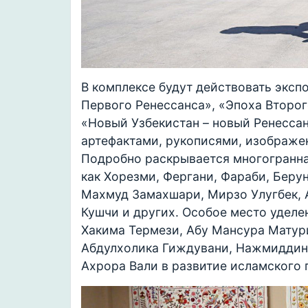
В комплексе будут действовать эксп
Первого Ренессанса», «Эпоха Второго
«Новый Узбекистан – новый Ренессан
артефактами, рукописями, изображ
Подробно раскрывается многогранна
как Хорезми, Фергани, Фараби, Беру
Махмуд Замахшари, Мирзо Улугбек, 
Кушчи и других. Особое место уделе
Хакима Термези, Абу Мансура Матур
Абдулхолика Гиждувани, Нажмиддин
Ахрора Вали в развитие исламского