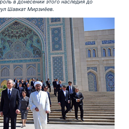
 роль в донесении этого наследия до
нул Шавкат Мирзиёев.