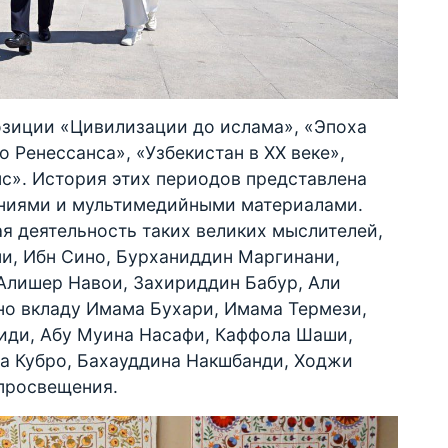
озиции «Цивилизации до ислама», «Эпоха
 Ренессанса», «Узбекистан в XX веке»,
с». История этих периодов представлена
ениями и мультимедийными материалами.
я деятельность таких великих мыслителей,
ни, Ибн Сино, Бурханиддин Маргинани,
Алишер Навои, Захириддин Бабур, Али
но вкладу Имама Бухари, Имама Термези,
иди, Абу Муина Насафи, Каффола Шаши,
а Кубро, Бахауддина Накшбанди, Ходжи
 просвещения.