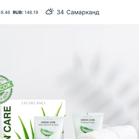
34
Самарканд
9.46
RUB:
146.19