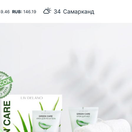
34
Самарканд
9.46
RUB:
146.19