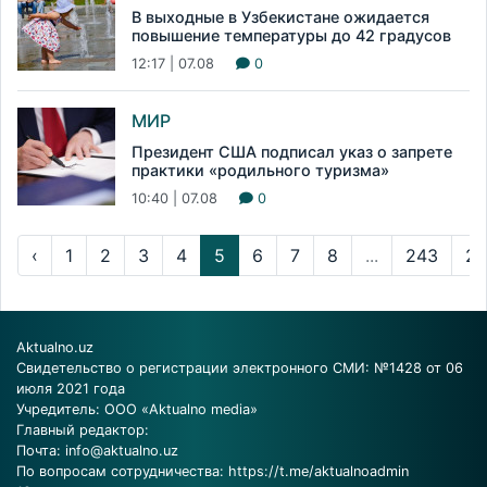
В выходные в Узбекистане ожидается
повышение температуры до 42 градусов
12:17 | 07.08
0
МИР
Президент США подписал указ о запрете
практики «родильного туризма»
10:40 | 07.08
0
‹
1
2
3
4
5
6
7
8
...
243
24
Aktualno.uz
Свидетельство о регистрации электронного СМИ: №1428 от 06
июля 2021 года
Учредитель: ООО «Aktualno media»
Главный редактор:
Почта:
info@aktualno.uz
По вопросам сотрудничества:
https://t.me/aktualnoadmin