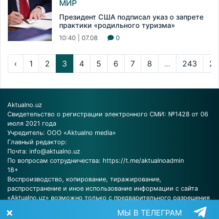
МИР
Президент США подписал указ о запрете
практики «родильного туризма»
10:40 | 07.08
0
‹
1
2
3
4
5
6
7
8
...
243
24
Aktualno.uz
Свидетельство о регистрации электронного СМИ: №1428 от 06
июля 2021 года
Учредитель: ООО «Aktualno media»
Главный редактор:
Почта:
info@aktualno.uz
По вопросам сотрудничества:
https://t.me/aktualnoadmin
18+
Воспроизводство, копирование, тиражирование,
распространение и иное использование информации с сайта
«Aktualno.uz» возможно только с предварительного разрешения
редакции.
МЫ В ТЕЛЕГРАМ