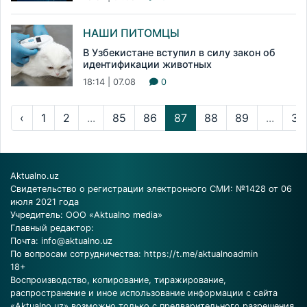
НАШИ ПИТОМЦЫ
В Узбекистане вступил в силу закон об
идентификации животных
18:14 | 07.08
0
‹
1
2
...
85
86
87
88
89
...
34
Aktualno.uz
Свидетельство о регистрации электронного СМИ: №1428 от 06
июля 2021 года
Учредитель: ООО «Aktualno media»
Главный редактор:
Почта:
info@aktualno.uz
По вопросам сотрудничества:
https://t.me/aktualnoadmin
18+
Воспроизводство, копирование, тиражирование,
распространение и иное использование информации с сайта
«Aktualno.uz» возможно только с предварительного разрешения